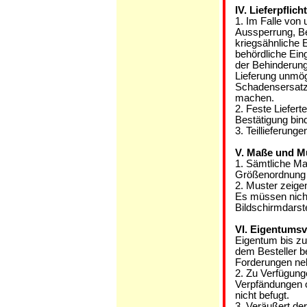
IV. Lieferpflich
1. Im Falle von
Aussperrung, BeT
kriegsähnliche
behördliche Eingr
der Behinderung
Lieferung unmögl
Schadensersatza
machen.
2. Feste Lieferte
Bestätigung bin
3. Teillieferung
V. Maße und M
1. Sämtliche M
Größenordnung 
2. Muster zeigen
Es müssen nicht
Bildschirmdarst
VI. Eigentumsv
Eigentum bis zu
dem Besteller b
Forderungen ne
2. Zu Verfügung
Verpfändungen o
nicht befugt.
3. Veräußert der