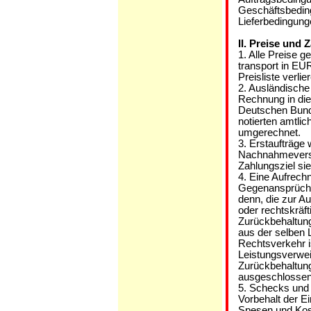
Geschäftsbedin
Lieferbedingung
II. Preise und
1. Alle Preise 
transport in EU
Preisliste verlie
2. Ausländische
Rechnung in die
Deutschen Bund
notierten amtli
umgerechnet.
3. Erstaufträge
Nachnahmeversa
Zahlungsziel si
4. Eine Aufrech
Gegenansprüchen
denn, die zur Au
oder rechtskräf
Zurückbehaltung
aus der selben 
Rechtsverkehr i
Leistungsverwei
Zurückbehaltun
ausgeschlossen
5. Schecks und 
Vorbehalt der 
Spesen und Kos