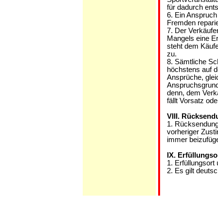
für dadurch ent
6. Ein Anspruch
Fremden reparie
7. Der Verkäufer
Mangels eine Er
steht dem Käufe
zu.
8. Sämtliche S
höchstens auf 
Ansprüche, gle
Anspruchsgrund
denn, dem Verkä
fällt Vorsatz od
VIII. Rücksen
1. Rücksendunge
vorheriger Zust
immer beizufüg
IX. Erfüllungs
1. Erfüllungsort
2. Es gilt deuts