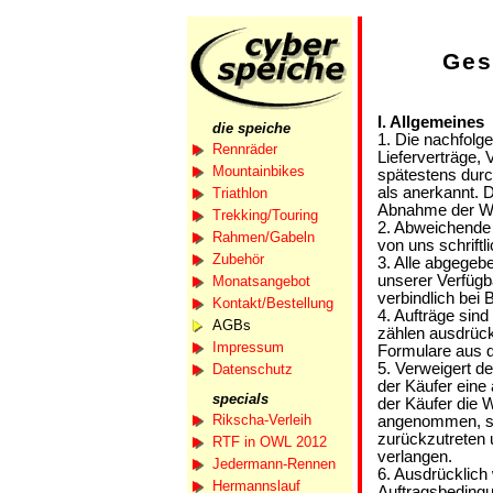
Ges
I. Allgemeines
die speiche
1. Die nachfolge
Rennräder
Lieferverträge,
Mountainbikes
spätestens durc
als anerkannt. D
Triathlon
Abnahme der W
Trekking/Touring
2. Abweichende 
Rahmen/Gabeln
von uns schriftl
Zubehör
3. Alle abgegeb
unserer Verfüg
Monatsangebot
verbindlich bei
Kontakt/Bestellung
4. Aufträge sind
AGBs
zählen ausdrück
Impressum
Formulare aus d
5. Verweigert d
Datenschutz
der Käufer eine
specials
der Käufer die W
Rikscha-Verleih
angenommen, so 
zurückzutreten 
RTF in OWL 2012
verlangen.
Jedermann-Rennen
6. Ausdrücklich
Hermannslauf
Auftragsbedingu