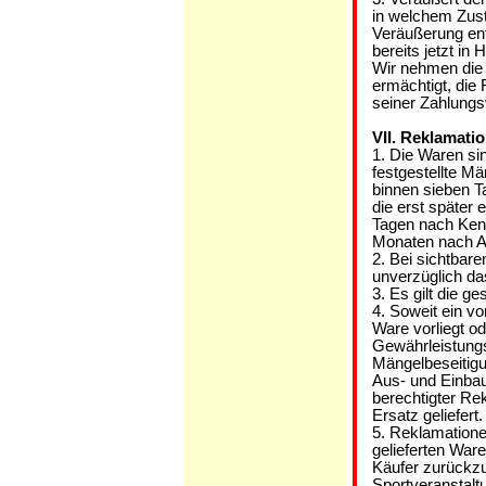
in welchem Zusta
Veräußerung en
bereits jetzt i
Wir nehmen die 
ermächtigt, die 
seiner Zahlung
VII. Reklamati
1. Die Waren sin
festgestellte M
binnen sieben T
die erst später
Tagen nach Kenn
Monaten nach Au
2. Bei sichtbar
unverzüglich da
3. Es gilt die g
4. Soweit ein vo
Ware vorliegt od
Gewährleistungsf
Mängelbeseitigu
Aus- und Einba
berechtigter Re
Ersatz geliefert.
5. Reklamatione
gelieferten Wa
Käufer zurückzuf
Sportveranstaltu